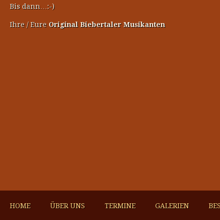
Bis dann…:-)
Ihre / Eure
Original Biebertaler Musikanten
HOME
ÜBER UNS
TERMINE
GALERIEN
BE